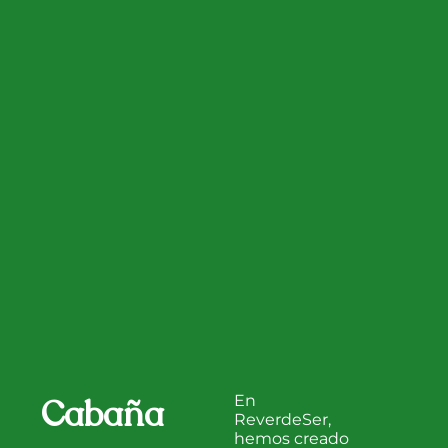
Cabaña
En
ReverdeSer,
hemos creado